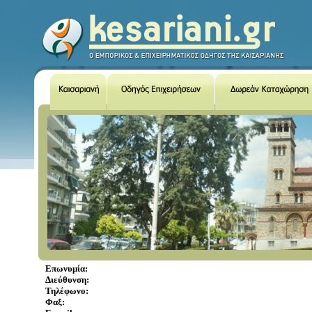
Επωνυμία:
Διεύθυνση:
Τηλέφωνο:
Φαξ: