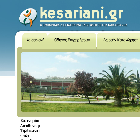
Επωνυμία:
Διεύθυνση:
Τηλέφωνο:
Φαξ: