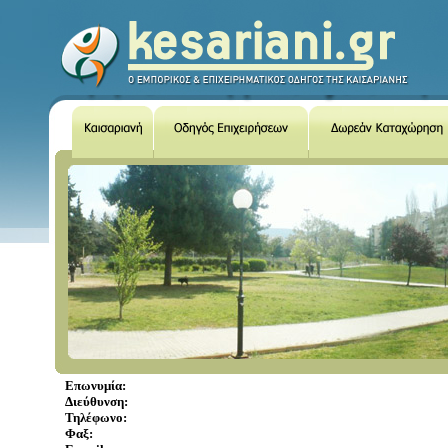
Επωνυμία:
Διεύθυνση:
Τηλέφωνο:
Φαξ: