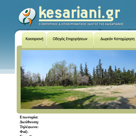
Επωνυμία:
Διεύθυνση:
Τηλέφωνο:
Φαξ: