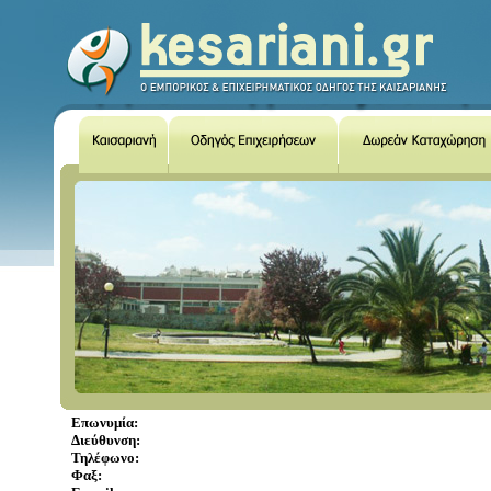
Επωνυμία:
Διεύθυνση:
Τηλέφωνο:
Φαξ: