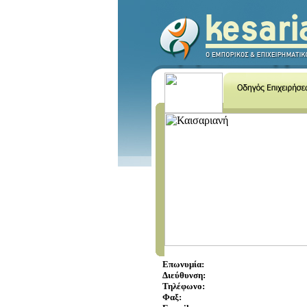
Επωνυμία:
Διεύθυνση:
Τηλέφωνο:
Φαξ: