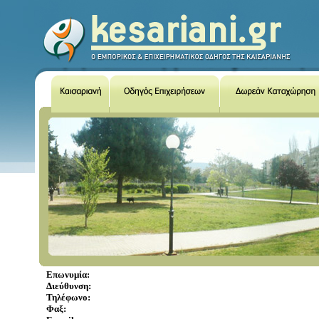
Επωνυμία:
Διεύθυνση:
Τηλέφωνο:
Φαξ: