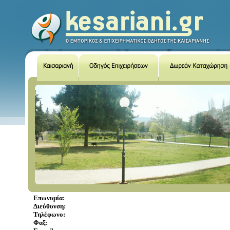
Επωνυμία:
Διεύθυνση:
Τηλέφωνο:
Φαξ: