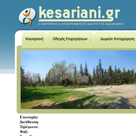
Επωνυμία:
Διεύθυνση:
Τηλέφωνο:
Φαξ: