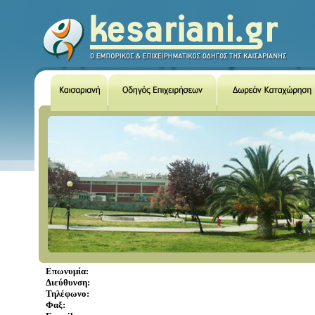
Επωνυμία:
Διεύθυνση:
Τηλέφωνο:
Φαξ: