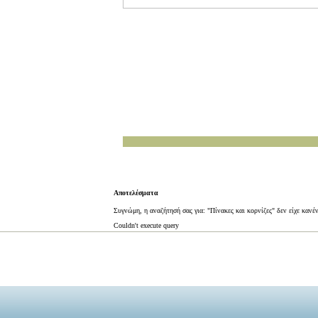
Αποτελέσματα
Συγνώμη, η αναζήτησή σας για: "Πίνακες και κορνίζες" δεν είχε κανέ
Couldn't execute query