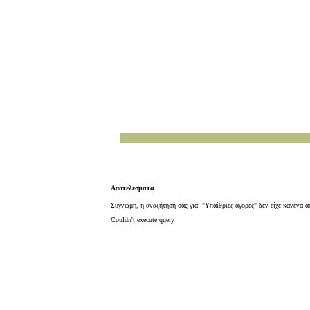
Αποτελέσματα
Συγνώμη, η αναζήτησή σας για: "Υπαίθριες αγορές" δεν είχε κανένα 
Couldn't execute query