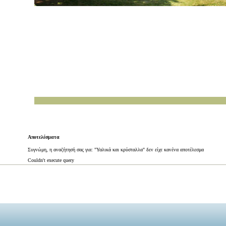
Αποτελέσματα
Συγνώμη, η αναζήτησή σας για: "Υαλικά και κρύσταλλα" δεν είχε κανένα αποτέλεσμα
Couldn't execute query