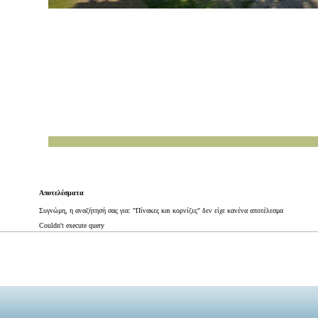
Αποτελέσματα
Συγνώμη, η αναζήτησή σας για: "Πίνακες και κορνίζες" δεν είχε κανένα αποτέλεσμα
Couldn't execute query