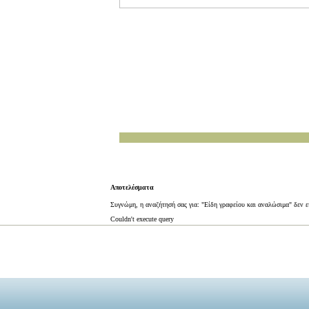
Αποτελέσματα
Συγνώμη, η αναζήτησή σας για: "Είδη γραφείου και αναλώσιμα" δεν ε
Couldn't execute query