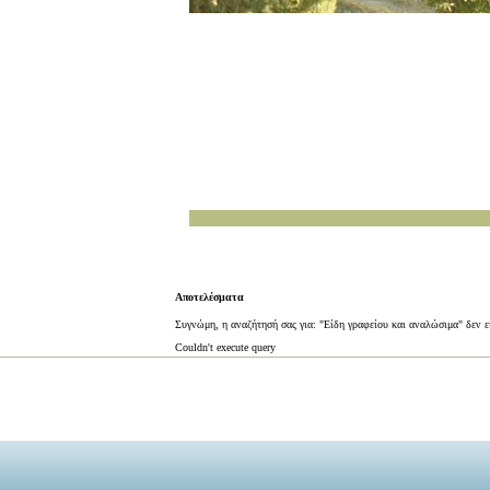
Αποτελέσματα
Συγνώμη, η αναζήτησή σας για: "Είδη γραφείου και αναλώσιμα" δεν ε
Couldn't execute query