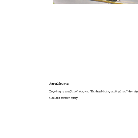
Αποτελέσματα
Συγνώμη, η αναζήτησή σας για: "Επιδιορθώσεις υποδημάτων" δεν είχ
Couldn't execute query