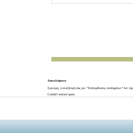
Αποτελέσματα
Συγνώμη, η αναζήτησή σας για: "Επιδιορθώσεις υποδημάτων" δεν είχ
Couldn't execute query