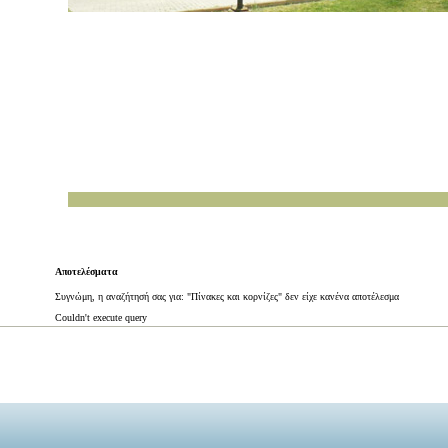
Αποτελέσματα
Συγνώμη, η αναζήτησή σας για: "Πίνακες και κορνίζες" δεν είχε κανένα αποτέλεσμα
Couldn't execute query