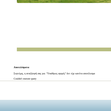
Αποτελέσματα
Συγνώμη, η αναζήτησή σας για: "Υπαίθριες αγορές" δεν είχε κανένα αποτέλεσμα
Couldn't execute query