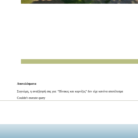
Αποτελέσματα
Συγνώμη, η αναζήτησή σας για: "Πίνακες και κορνίζες" δεν είχε κανένα αποτέλεσμα
Couldn't execute query