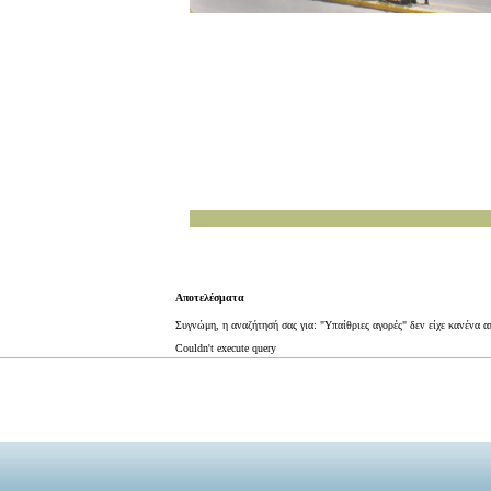
Αποτελέσματα
Συγνώμη, η αναζήτησή σας για: "Υπαίθριες αγορές" δεν είχε κανένα 
Couldn't execute query