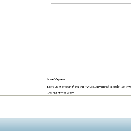
Αποτελέσματα
Συγνώμη, η αναζήτησή σας για: "Συμβολαιογραφικά γραφεία" δεν είχ
Couldn't execute query