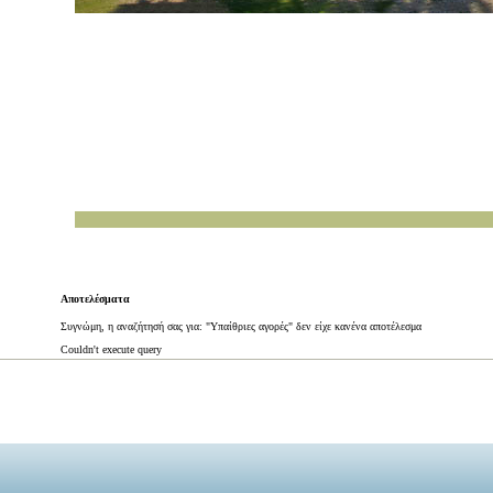
Αποτελέσματα
Συγνώμη, η αναζήτησή σας για: "Υπαίθριες αγορές" δεν είχε κανένα αποτέλεσμα
Couldn't execute query