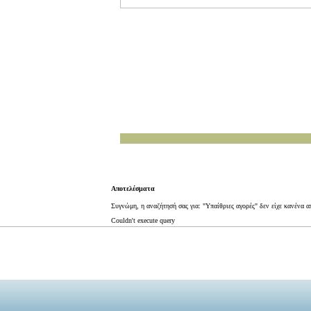
Αποτελέσματα
Συγνώμη, η αναζήτησή σας για: "Υπαίθριες αγορές" δεν είχε κανένα 
Couldn't execute query