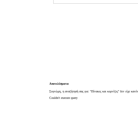
Αποτελέσματα
Συγνώμη, η αναζήτησή σας για: "Πίνακες και κορνίζες" δεν είχε κανέ
Couldn't execute query