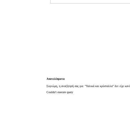
Αποτελέσματα
Συγνώμη, η αναζήτησή σας για: "Υαλικά και κρύσταλλα" δεν είχε καν
Couldn't execute query