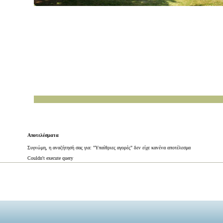
Αποτελέσματα
Συγνώμη, η αναζήτησή σας για: "Υπαίθριες αγορές" δεν είχε κανένα αποτέλεσμα
Couldn't execute query