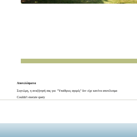
Αποτελέσματα
Συγνώμη, η αναζήτησή σας για: "Υπαίθριες αγορές" δεν είχε κανένα αποτέλεσμα
Couldn't execute query