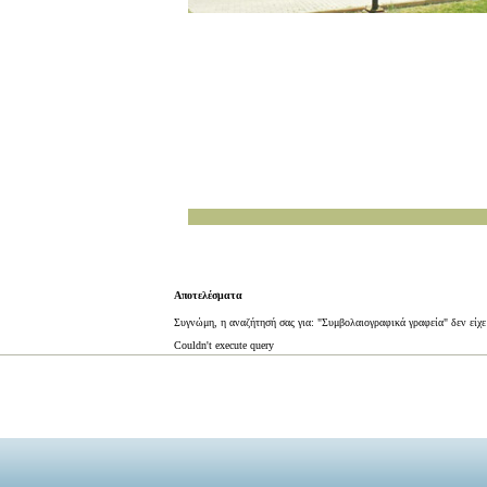
Αποτελέσματα
Συγνώμη, η αναζήτησή σας για: "Συμβολαιογραφικά γραφεία" δεν είχ
Couldn't execute query