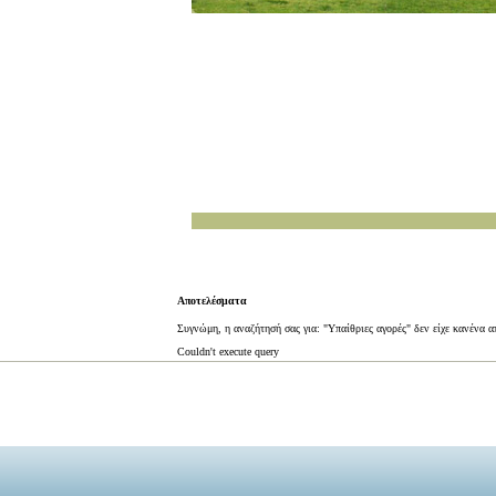
Αποτελέσματα
Συγνώμη, η αναζήτησή σας για: "Υπαίθριες αγορές" δεν είχε κανένα 
Couldn't execute query