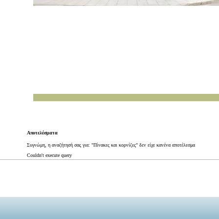
Αποτελέσματα
Συγνώμη, η αναζήτησή σας για: "Πίνακες και κορνίζες" δεν είχε κανένα αποτέλεσμα
Couldn't execute query