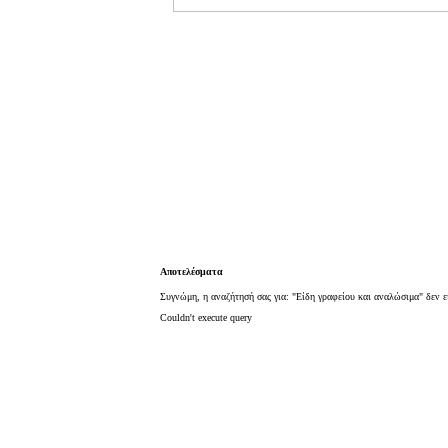
Αποτελέσματα
Συγνώμη, η αναζήτησή σας για: "Είδη γραφείου και αναλώσιμα" δεν ε
Couldn't execute query