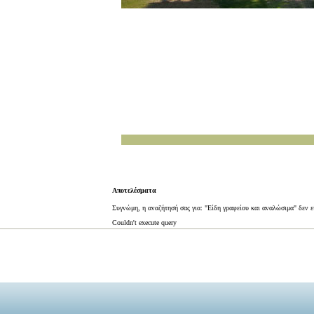
Αποτελέσματα
Συγνώμη, η αναζήτησή σας για: "Είδη γραφείου και αναλώσιμα" δεν ε
Couldn't execute query