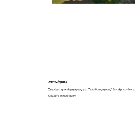
Αποτελέσματα
Συγνώμη, η αναζήτησή σας για: "Υπαίθριες αγορές" δεν είχε κανένα 
Couldn't execute query