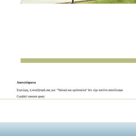
Αποτελέσματα
Συγνώμη, η αναζήτησή σας για: "Υαλικά και κρύσταλλα" δεν είχε κανένα αποτέλεσμα
Couldn't execute query