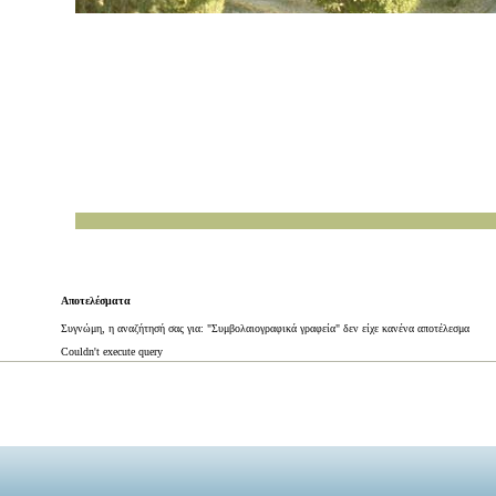
Αποτελέσματα
Συγνώμη, η αναζήτησή σας για: "Συμβολαιογραφικά γραφεία" δεν είχε κανένα αποτέλεσμα
Couldn't execute query