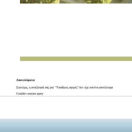
Αποτελέσματα
Συγνώμη, η αναζήτησή σας για: "Υπαίθριες αγορές" δεν είχε κανένα αποτέλεσμα
Couldn't execute query