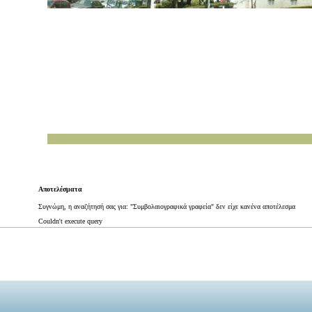
Αποτελέσματα
Συγνώμη, η αναζήτησή σας για: "Συμβολαιογραφικά γραφεία" δεν είχε κανένα αποτέλεσμα
Couldn't execute query