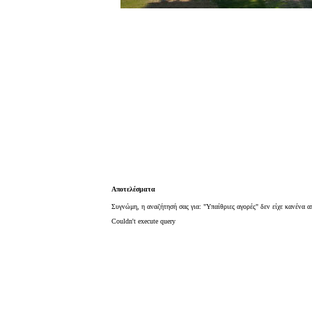
Αποτελέσματα
Συγνώμη, η αναζήτησή σας για: "Υπαίθριες αγορές" δεν είχε κανένα 
Couldn't execute query