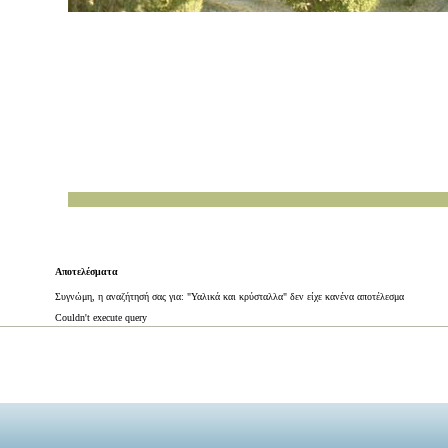
Αποτελέσματα
Συγνώμη, η αναζήτησή σας για: "Υαλικά και κρύσταλλα" δεν είχε κανένα αποτέλεσμα
Couldn't execute query