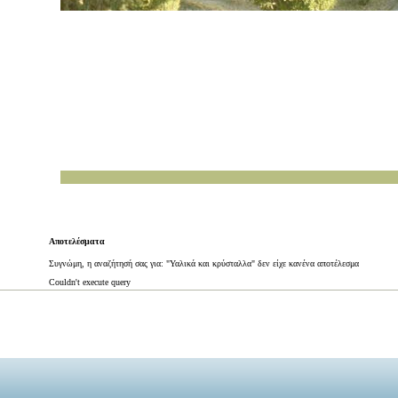
Αποτελέσματα
Συγνώμη, η αναζήτησή σας για: "Υαλικά και κρύσταλλα" δεν είχε κανένα αποτέλεσμα
Couldn't execute query