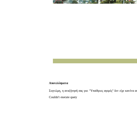
Αποτελέσματα
Συγνώμη, η αναζήτησή σας για: "Υπαίθριες αγορές" δεν είχε κανένα 
Couldn't execute query