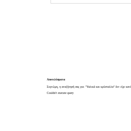
Αποτελέσματα
Συγνώμη, η αναζήτησή σας για: "Υαλικά και κρύσταλλα" δεν είχε καν
Couldn't execute query