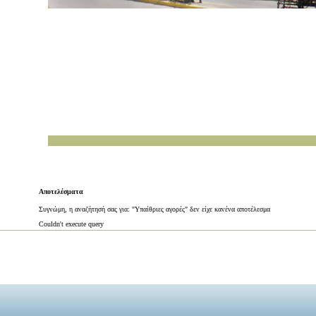
Αποτελέσματα
Συγνώμη, η αναζήτησή σας για: "Υπαίθριες αγορές" δεν είχε κανένα αποτέλεσμα
Couldn't execute query