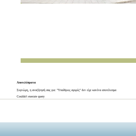
Αποτελέσματα
Συγνώμη, η αναζήτησή σας για: "Υπαίθριες αγορές" δεν είχε κανένα αποτέλεσμα
Couldn't execute query