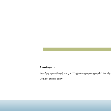
Αποτελέσματα
Συγνώμη, η αναζήτησή σας για: "Συμβολαιογραφικά γραφεία" δεν είχ
Couldn't execute query