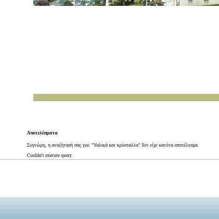
Αποτελέσματα
Συγνώμη, η αναζήτησή σας για: "Υαλικά και κρύσταλλα" δεν είχε κανένα αποτέλεσμα
Couldn't execute query