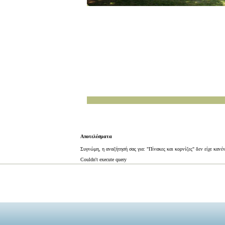
Αποτελέσματα
Συγνώμη, η αναζήτησή σας για: "Πίνακες και κορνίζες" δεν είχε κανέ
Couldn't execute query