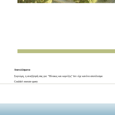
Αποτελέσματα
Συγνώμη, η αναζήτησή σας για: "Πίνακες και κορνίζες" δεν είχε κανένα αποτέλεσμα
Couldn't execute query